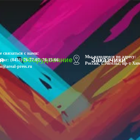
 связаться с нами:
Мы находимся по адресу:
я
Оборудование
Заказчики
акс: (8453) 76-77-07, 76-15-66
Россия, г.Энгельс, пр-т Хи
fo@areal-press.ru